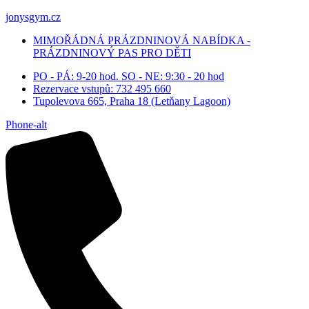
jonysgym.cz
MIMOŘÁDNÁ PRÁZDNINOVÁ NABÍDKA -
PRÁZDNINOVÝ PAS PRO DĚTI
PO - PÁ: 9-20 hod. SO - NE: 9:30 - 20 hod
Rezervace vstupů: 732 495 660
Tupolevova 665, Praha 18 (Letňany Lagoon)
Phone-alt