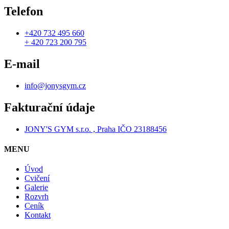
Telefon
+420 732 495 660
+ 420 723 200 795
E-mail
info@jonysgym.cz
Fakturační údaje
JONY'S GYM s.r.o. , Praha IČO 23188456
MENU
Úvod
Cvičení
Galerie
Rozvrh
Ceník
Kontakt