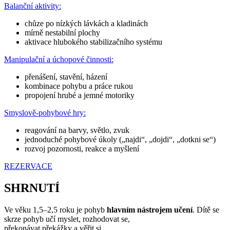
Balanční aktivity:
chůze po nízkých lávkách a kladinách
mírně nestabilní plochy
aktivace hlubokého stabilizačního systému
Manipulační a úchopové činnosti:
přenášení, stavění, házení
kombinace pohybu a práce rukou
propojení hrubé a jemné motoriky
Smyslově-pohybové hry:
reagování na barvy, světlo, zvuk
jednoduché pohybové úkoly („najdi“, „dojdi“, „dotkni se“)
rozvoj pozornosti, reakce a myšlení
REZERVACE
SHRNUTÍ
Ve věku 1,5–2,5 roku je pohyb
hlavním nástrojem učení
. Dítě se
skrze pohyb učí myslet, rozhodovat se,
překonávat překážky a věřit si.