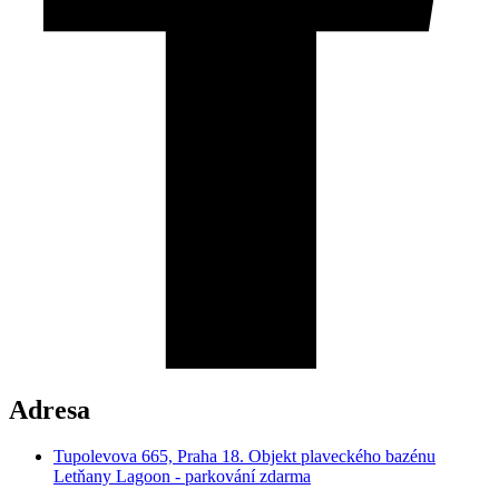
Adresa
Tupolevova 665, Praha 18. Objekt plaveckého bazénu
Letňany Lagoon - parkování zdarma